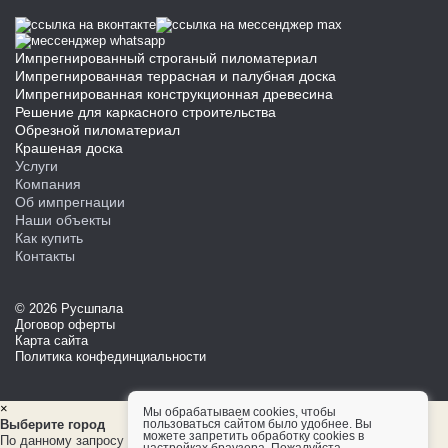
Импрегнированный строганый пиломатериал
Импрегнированная террасная и палубная доска
Импрегнированная конструкционная древесина
Решение для каркасного строительства
Обрезной пиломатериал
Крашеная доска
Услуги
Компания
Об импрегнации
Наши объекты
Как купить
Контакты
© 2026 Русшпала
Договор оферты
Карта сайта
Политика конфединциальности
×
Мы обрабатываем cookies, чтобы
пользоваться сайтом было удобнее. Вы
Выберите город
можете запретить обработку cookies в
По данному запросу ни одного города не найдено!