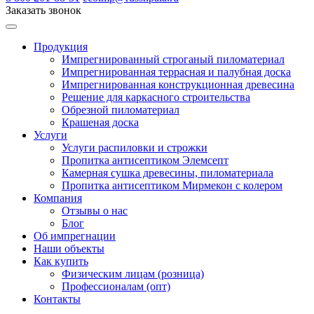
Заказать звонок
Продукция
Импрегнированный строганый пиломатериал
Импрегнированная террасная и палубная доска
Импрегнированная конструкционная древесина
Решение для каркасного строительства
Обрезной пиломатериал
Крашеная доска
Услуги
Услуги распиловки и строжки
Пропитка антисептиком Элемсепт
Камерная сушка древесины, пиломатериала
Пропитка антисептиком Мирмекон с колером
Компания
Отзывы о нас
Блог
Об импрегнации
Наши объекты
Как купить
Физическим лицам (розница)
Профессионалам (опт)
Контакты