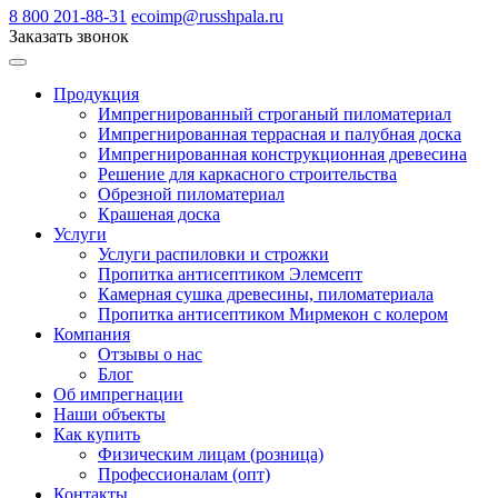
8 800 201-88-31
ecoimp@russhpala.ru
Заказать звонок
Продукция
Импрегнированный строганый пиломатериал
Импрегнированная террасная и палубная доска
Импрегнированная конструкционная древесина
Решение для каркасного строительства
Обрезной пиломатериал
Крашеная доска
Услуги
Услуги распиловки и строжки
Пропитка антисептиком Элемсепт
Камерная сушка древесины, пиломатериала
Пропитка антисептиком Мирмекон с колером
Компания
Отзывы о нас
Блог
Об импрегнации
Наши объекты
Как купить
Физическим лицам (розница)
Профессионалам (опт)
Контакты